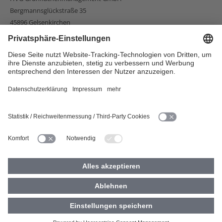
Bergmannsglückstraße 35
45896 Gelsenkirchen
Telefon:
+49 209 359-75400
Fax:
+49 209 359-75147
Email:
info@hvg-mbh.de
Wir sind für Sie da:
Montag – Donnerstag: 08:00 – 16:00 Uhr
Freitag: 08:00 – 14:00 Uhr
© 2026 Vivawest Dienstleistungen GmbH